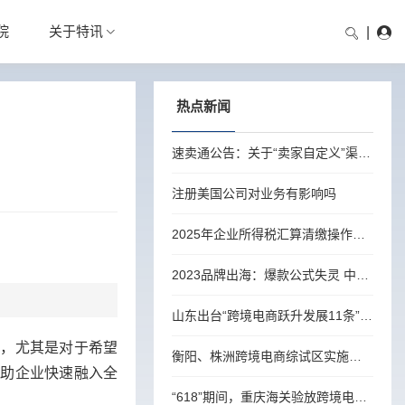
院
关于特讯
|
热点新闻
速卖通公告：关于“卖家自定义”渠道完善实际发货承运商信息的通知
注册美国公司对业务有影响吗
2025年企业所得税汇算清缴操作流程
2023品牌出海：爆款公式失灵 中美年轻消费者越来越像
山东出台“跨境电商跃升发展11条”，培育100个跨境电商知名品牌
，尤其是对于希望
衡阳、株洲跨境电商综试区实施方案出炉
帮助企业快速融入全
“618”期间，重庆海关验放跨境电商货值预计超5亿元