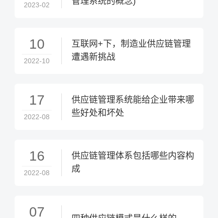
管理系统的概念)
2023-02
10
互联网+下，制造业供应链管理
遭遇新挑战
2022-10
17
供应链管理系统能给企业带来哪
些好处和坏处
2022-08
16
供应链管理体系包括哪些内容构
成
2022-08
07