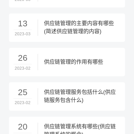
13
供应链管理的主要内容有哪些
(简述供应链管理的内容)
2023-03
26
供应链管理的作用有哪些
2023-02
25
供应链管理服务包括什么(供应
链服务包含什么)
2023-02
20
供应链管理系统有哪些(供应链