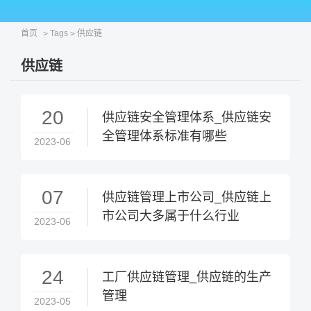
首页
Tags
供应链
>
>
供应链
20
供应链安全管理体系_供应链安
全管理体系标准有哪些
2023-06
07
供应链管理上市公司_供应链上
市公司大多属于什么行业
2023-06
24
工厂供应链管理_供应链的生产
管理
2023-05