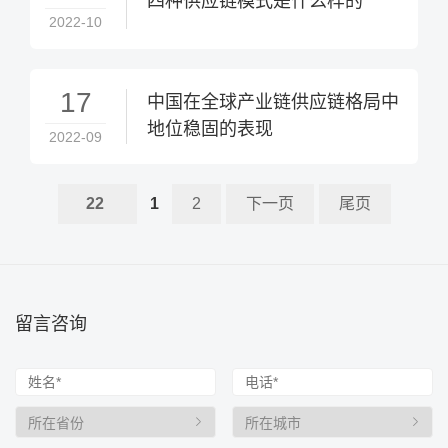
四种供应链模式是什么样的
2022-10
17
中国在全球产业链供应链格局中
地位稳固的表现
2022-09
22
1
2
下一页
尾页
留言咨询