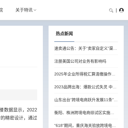
院
关于特讯
|
热点新闻
速卖通公告：关于“卖家自定义”渠道完善实际发货承运商信息的通知
注册美国公司对业务有影响吗
2025年企业所得税汇算清缴操作流程
2023品牌出海：爆款公式失灵 中美年轻消费者越来越像
山东出台“跨境电商跃升发展11条”，培育100个跨境电商知名品牌
数据显示，2022
衡阳、株洲跨境电商综试区实施方案出炉
转的精密设计，通过
“618”期间，重庆海关验放跨境电商货值预计超5亿元