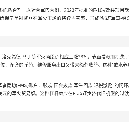
合剂。以对台军售为例，2023年批准的F-16V改装项目就
确保了美制武器在军火市场的持续占有率，形成所谓"军事-经
洛克希德·马丁等军火商股价相应上涨23%。表面看政府损失
岗位，配套的弹药、维修服务出口又带来额外收益。这种"放水养
(FMS)账户，形成"国会拨款-军售回款-退税激励"的闭环。
美元的军火贸易额。这种杠杆效应在F-35逐步替代旧机型的过