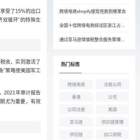
享受了15%的出口
跨境电商shopify提现完款到哪里去
济双循环"的特殊生
全国十佳跨境电商综试区浙江占三席
通过亚马逊增值税整合服务管理法国税务合规性
了税收，实则激活了
热门标签
鱼"策略使美国军工
跨境电商
注册公司
2021年审计报告
香港
公司
渡期尤为重要，有效
公司注册
美国
亚马逊
供应链管理
供应链
出口退税