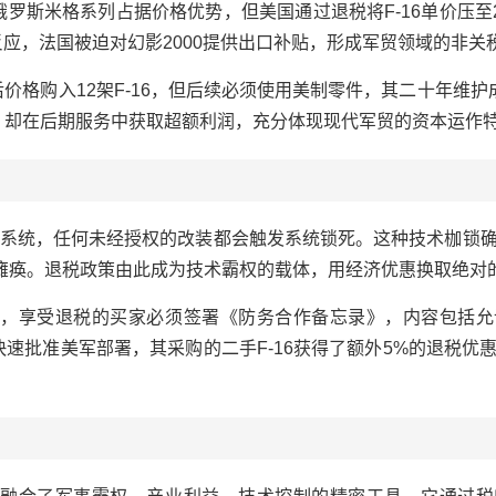
米格系列占据价格优势，但美国通过退税将F-16单价压至2
锁反应，法国被迫对幻影2000提供出口补贴，形成军贸领域的非关
购入12架F-16，但后续必须使用美制零件，其二十年维护
槛，却在后期服务中获取超额利润，充分体现现代军贸的资本运作
)系统，任何未经授权的改装都会触发系统锁死。这种技术枷锁
整机瘫痪。退税政策由此成为技术霸权的载体，用经济优惠换取绝对
享受退税的买家必须签署《防务合作备忘录》，内容包括允
速批准美军部署，其采购的二手F-16获得了额外5%的退税优